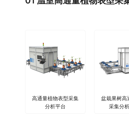
01 温室高通量植物表型采
高通量植物表型采集
盆栽果树高
分析平台
采集分