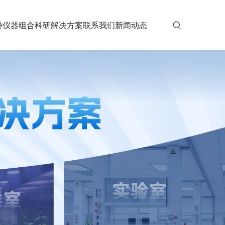
种仪器组合
科研解决方案
联系我们
新闻动态