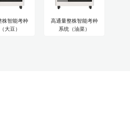
整株智能考种
高通量整株智能考种
（大豆）
系统（油菜）