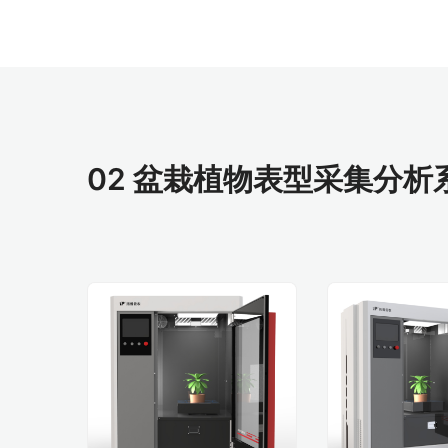
02 盆栽植物表型采集分析