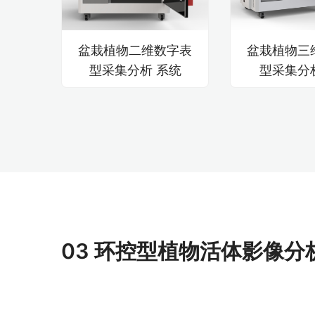
盆栽植物二维数字表
盆栽植物三
型采集分析 系统
型采集分
03
环控型植物活体影像分