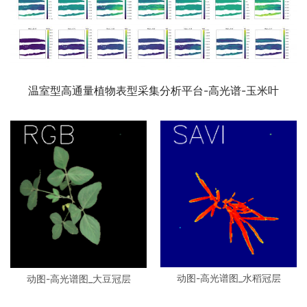
温室型高通量植物表型采集分析平台-高光谱-玉米叶
动图-高光谱图_水稻冠层
动图-高光谱图_大豆冠层