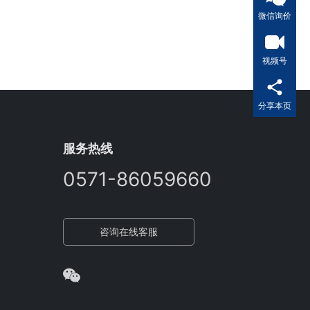
微信询价
视频号
分享本页
服务热线
0571-86059660
咨询在线客服