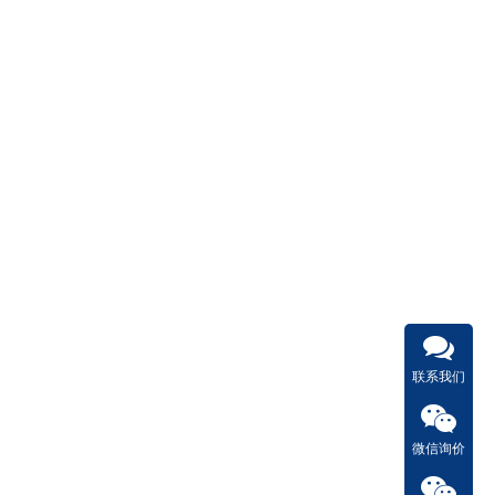
联系我们
微信询价