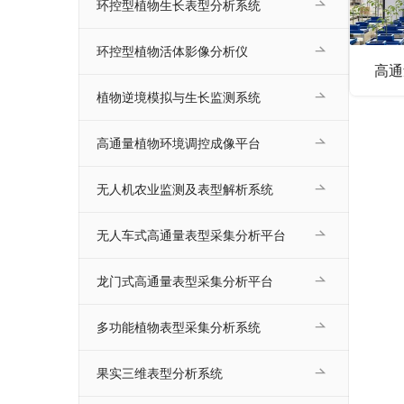
环控型植物生长表型分析系统
环控型植物活体影像分析仪
高通
植物逆境模拟与生长监测系统
高通量植物环境调控成像平台
无人机农业监测及表型解析系统
无人车式高通量表型采集分析平台
龙门式高通量表型采集分析平台
多功能植物表型采集分析系统
果实三维表型分析系统