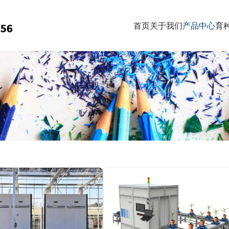
首页
关于我们
产品中心
育