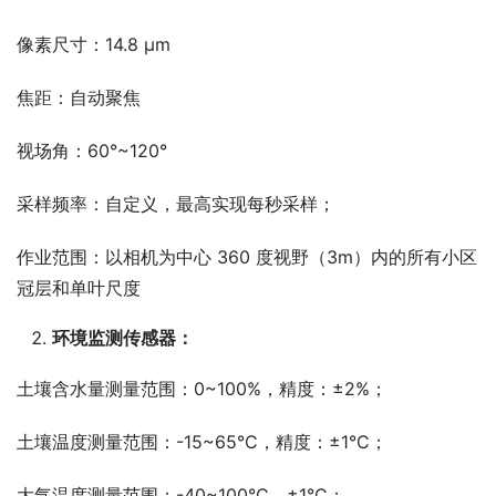
像素尺寸：14.8 μm
焦距：自动聚焦
视场角：60°~120°
采样频率：自定义，最高实现每秒采样；
作业范围：以相机为中心 360 度视野（3m）内的所有小区
冠层和单叶尺度
环境监测传感器
：
土壤含水量测量范围：0~100%，精度：±2%；
土壤温度测量范围：-15~65°C，精度：±1°C；
大气温度测量范围：-40~100°C，±1°C；