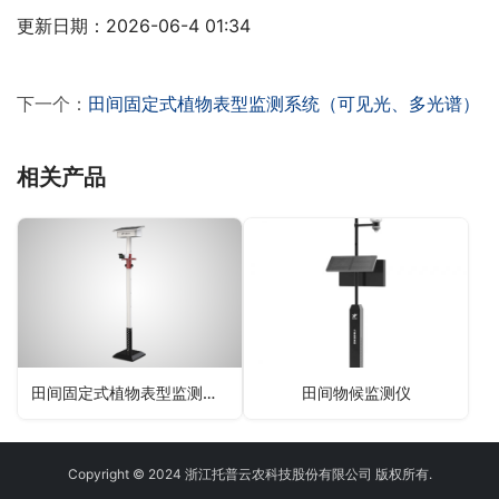
更新日期：2026-06-4 01:34
下一个：
田间固定式植物表型监测系统（可见光、多光谱）
相关产品
田间固定式植物表型监测系统（可见光、多光谱）
田间物候监测仪
Copyright © 2024 浙江托普云农科技股份有限公司 版权所有.