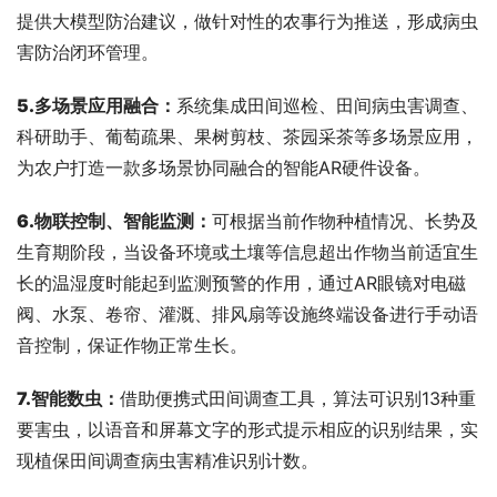
提供大模型防治建议，做针对性的农事行为推送，形成病虫
害防治闭环管理。
5.多场景应用融合：
系统集成田间巡检、田间病虫害调查、
科研助手、葡萄疏果、果树剪枝、茶园采茶等多场景应用，
为农户打造一款多场景协同融合的智能AR硬件设备。
6.物联控制
、
智能监测：
可根据当前作物种植情况、长势及
生育期阶段，当设备环境或土壤等信息超出作物当前适宜生
长的温湿度时能起到监测预警的作用，通过AR眼镜对电磁
阀、水泵、卷帘、灌溉、排风扇等设施终端设备进行手动语
音控制，保证作物正常生长。
7.智能数虫：
借助便携式田间调查工具，算法可识别13种重
要害虫，以语音和屏幕文字的形式提示相应的识别结果，实
现植保田间调查病虫害精准识别计数。