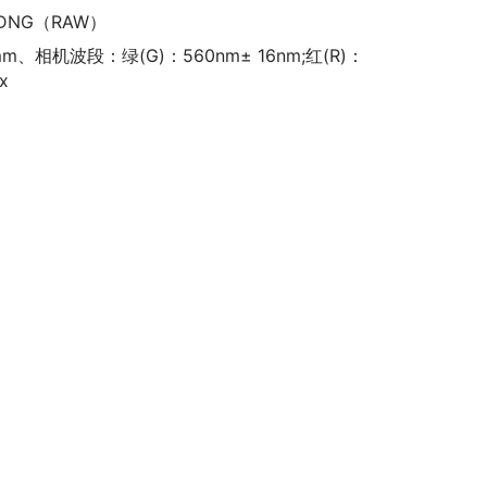
DNG（RAW）
mm、相机波段：绿(G)：560nm± 16nm;红(R)：
x