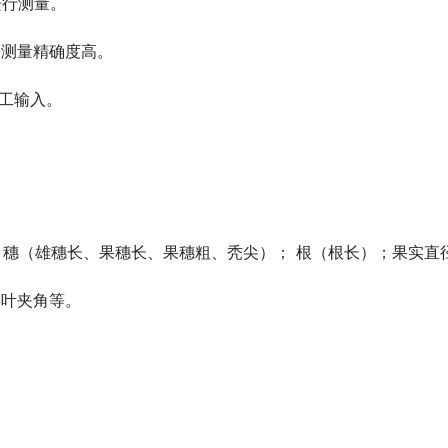
进行测量。
，测量精确度高。
工输入。
 穗（雄穗长、果穗长、果穗粗、秃尖）； 根（根长）；果实直
剑叶夹角等。